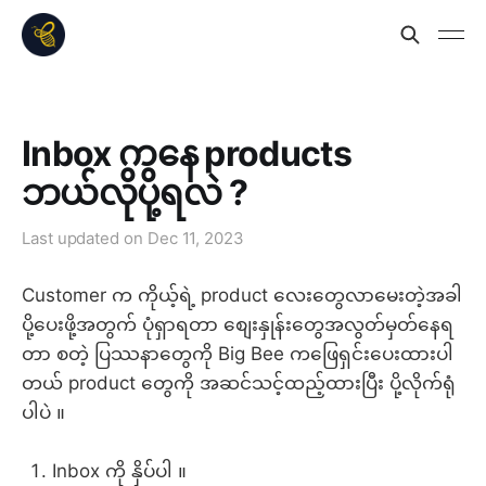
Inbox ကနေ products
ဘယ်လိုပို့ရလဲ ?
Last updated on
Dec 11, 2023
Customer က ကိုယ့်ရဲ့ product လေးတွေလာမေးတဲ့အခါ
ပို့ပေးဖို့အတွက် ပုံရှာရတာ စျေးနှုန်းတွေအလွတ်မှတ်နေရ
တာ စတဲ့ ပြဿနာတွေကို Big Bee ကဖြေရှင်းပေးထားပါ
တယ် product တွေကို အဆင်သင့်ထည့်ထားပြီး ပို့လိုက်ရုံ
ပါပဲ ။
Inbox ကို နှိပ်ပါ ။