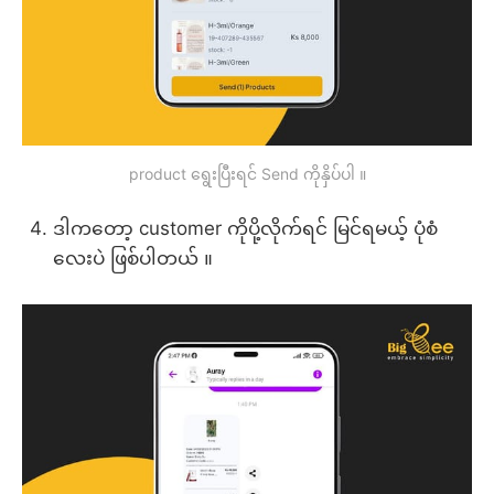
product ရွေးပြီးရင် Send ကိုနှိပ်ပါ ။
ဒါကတော့ customer ကိုပို့လိုက်ရင် မြင်ရမယ့် ပုံစံ
လေးပဲ ဖြစ်ပါတယ် ။