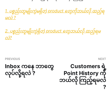
1. ပစ္စည်းတူမျိုးကွဲမရှိတဲ့ product တွေကိုဘယ်လို ထည့်ရ
မလဲ ?
2. ပစ္စည်းတူမျိုးကွဲရှိတဲ့ product တွေဘယ်လို ထည့်ရမ
လဲ?
PREVIOUS
NEXT
Inbox ကနေ ဘာတွေ
Customers ရဲ့
လုပ်လို့ရလဲ ?
Point History ကို
ဘယ်လို ကြည့်ရမလဲ
?