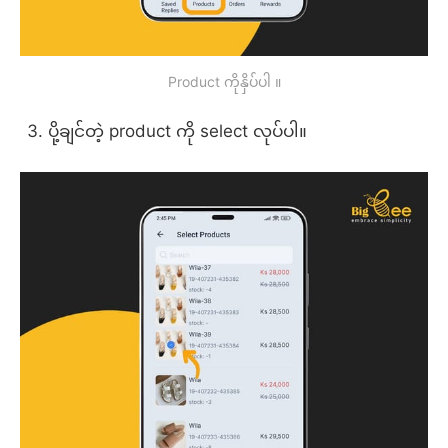
Product ကိုနှိပ်ပါ ။
ပို့ချင်တဲ့ product ကို select လုပ်ပါ။