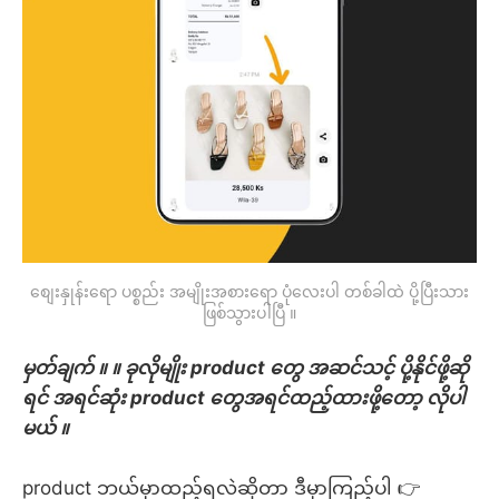
စျေးနှုန်းရော ပစ္စည်း အမျိုးအစားရော ပုံလေးပါ တစ်ခါထဲ ပို့ပြီးသား
ဖြစ်သွားပါပြီ ။
မှတ်ချက် ။ ။ ခုလိုမျိုး product တွေ အဆင်သင့် ပို့နိုင်ဖို့ဆို
ရင် အရင်ဆုံး product တွေအရင်ထည့်ထားဖို့တော့ လိုပါ
မယ် ။
product ဘယ်မှာထည့်ရလဲဆိုတာ ဒီမှာကြည့်ပါ 👉