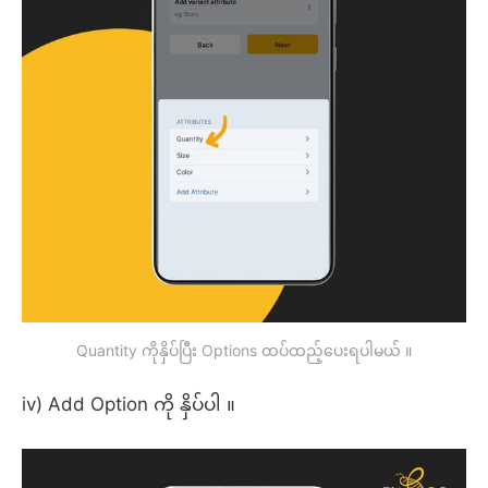
Quantity ကိုနှိပ်ပြီး Options ထပ်ထည့်ပေးရပါမယ် ။
iv) Add Option ကို နှိပ်ပါ ။