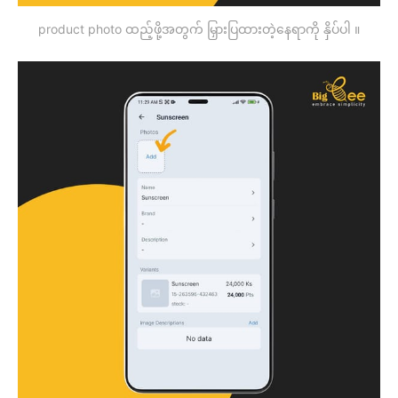
product photo ထည့်ဖို့အတွက် မြှားပြထားတဲ့နေရာကို နှိပ်ပါ ။