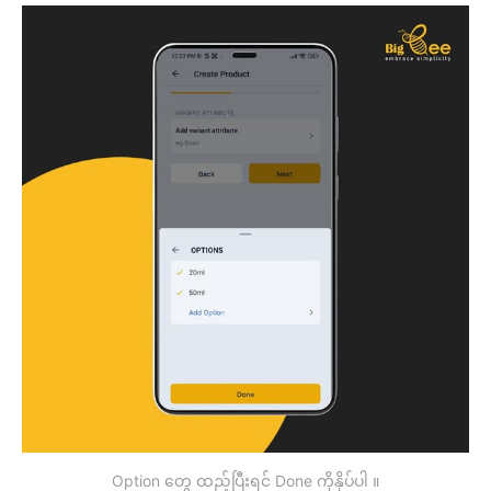
Option တွေ ထည့်ပြီးရင် Done ကိုနှိပ်ပါ ။