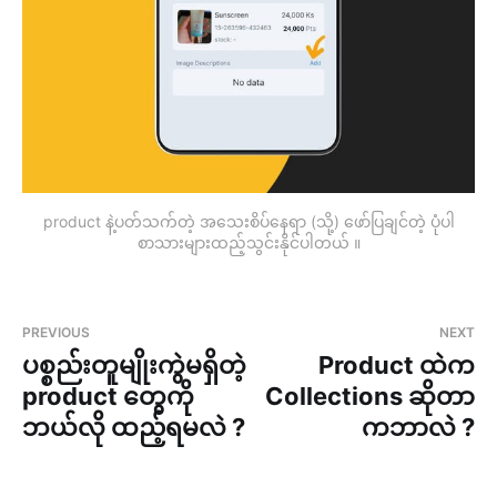
product နဲ့ပတ်သက်တဲ့ အသေးစိပ်နေရာ (သို့) ဖော်ပြချင်တဲ့ ပုံပါ
စာသားများထည့်သွင်းနိုင်ပါတယ် ။
PREVIOUS
NEXT
ပစ္စည်းတူမျိုးကွဲမရှိတဲ့
Product ထဲက
product တွေကို
Collections ဆိုတာ
ဘယ်လို ထည့်ရမလဲ ?
ကဘာလဲ ?