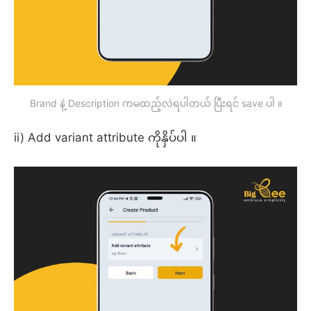
Brand နဲ့ Description ကမထည့်လဲရပါတယ် ပြီးရင် save ပါ ။
ii) Add variant attribute ကိုနှိပ်ပါ ။