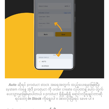
Auto
 ဆိုရင် product stock အရေအတွက် ထည့်ပေးရမှာဖြစ်ပြီး 
system ကနေ အဲ့ဒီ product ကို order create လုပ်တာနဲ့ auto တွက်
ပေးသွားမှာဖြစ်မှာပါတယ် ။ product ရှိရှိမရှိရှိ ရောင်းလို့ရချင်တာဆို
ရင်တော့
 In Stock
 ကိုရွေးပါ ။ အားလုံးပြီးရင် save ပါ ။