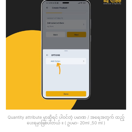
Quantity attribute မှာဆိုရင် ပါဝင်တဲ့ ပမာဏ / အရေအတွက် ထည့်
ပေးရမှာဖြစ်ပါတယ် ။ ( ဥပမာ- 20ml ,50 ml )