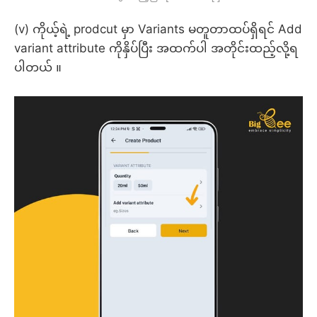
(v) ကိုယ့်ရဲ့ prodcut မှာ Variants မတူတာထပ်ရှိရင် Add
variant attribute ကိုနှိပ်ပြီး အထက်ပါ အတိုင်းထည့်လို့ရ
ပါတယ် ။