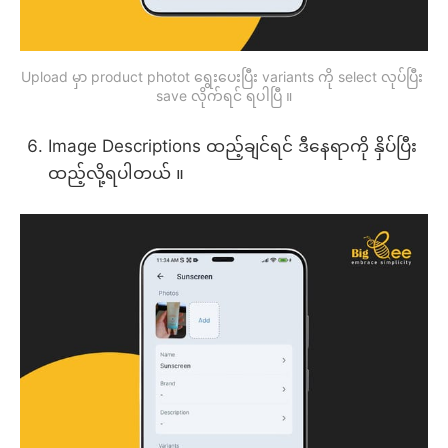
Upload မှာ product photot ရွေးပေးပြီး variants ကို select လုပ်ပြီး 
save လိုက်ရင် ရပါပြီ ။
Image Descriptions ထည့်ချင်ရင် ဒီနေရာကို နှိပ်ပြီး
ထည့်လို့ရပါတယ် ။