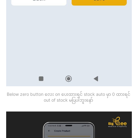
Below zero button လေး on ပေးထားရင် stock auto မှာ 0 ထားရင် 
out of stock မပြပါဘူးနော် 