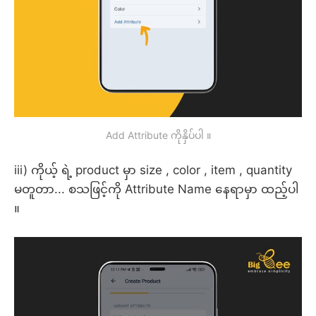
Add Attribute ကိုနှိပ်ပါ ။
iii) ကိုယ့် ရဲ့ product မှာ size , color , item , quantity
မတူတာ... စသဖြင့်ကို Attribute Name နေရာမှာ ထည့်ပါ
။