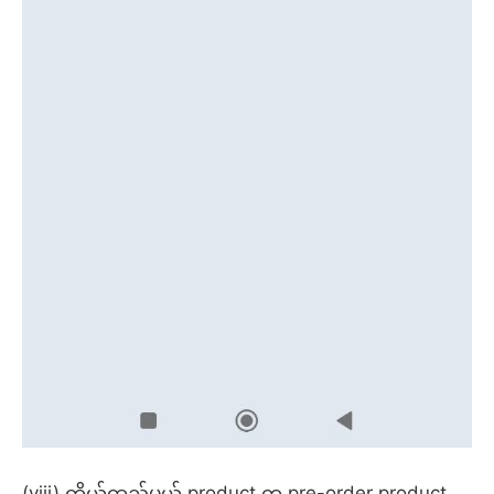
(viii) ကိုယ်ထည့်မယ့် product က pre-order product