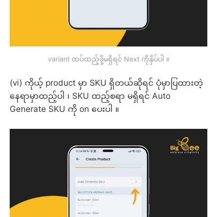
variant ထပ်ထည့်ဖို့မရှိရင် Next ကိုနှိပ်ပါ ။
(vi) ကိုယ့် product မှာ SKU ရှိတယ်ဆိုရင် ပုံမှာပြထားတဲ့
နေရာမှာထည့်ပါ ၊ SKU ထည့်စရာ မရှိရင် Auto
Generate SKU ကို on ပေးပါ ။