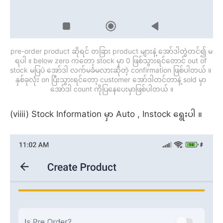
pre-order product ဆိုရင် တခြား product များနဲ့ အော်ဒါတွဲတင်၍ မ
ရပါ ။ below zero ကတော့ stock မှာ 0 ဖြစ်သွားရင်တောင် out of 
stock မပြပဲ အော်ဒါ လက်မခံမလားဆိုတဲ့ confirmation ဖြစ်ပါတယ် ။ 
နှစ်ခုလုံး on ပြီးသွားရင်တော့ customer အော်ဒါတင်တာနဲ့ sold မှာ 
အော်ဒါ count ကိုပြနေပေးမှာဖြစ်ပါတယ် ။
(viiii) Stock Information မှာ Auto , Instock ရွေးပါ ။