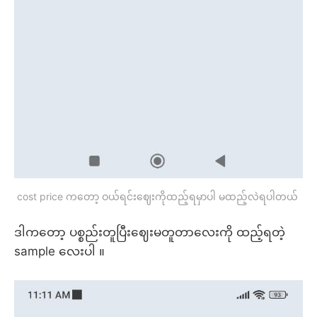
cost price ကတော့ ဝယ်ရင်းဈေးကိုထည့်ရမှာပါ မထည့်လဲရပါတယ် 
ဒါကတော့ ပစ္စည်းတူပြီးဈေးမတူတာလေးကို ထည့်ရတဲ့
sample လေးပါ ။