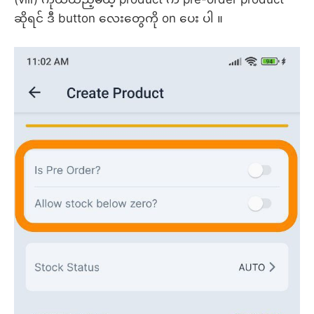
ဆိုရင် ဒီ button လေးတွေကို on ပေး ပါ ။