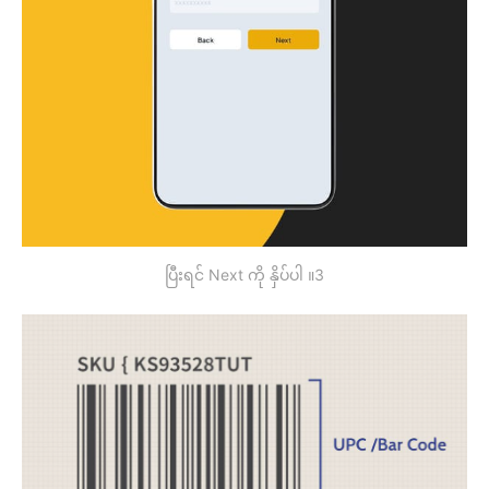
ပြီးရင် Next ကို နှိပ်ပါ ။3