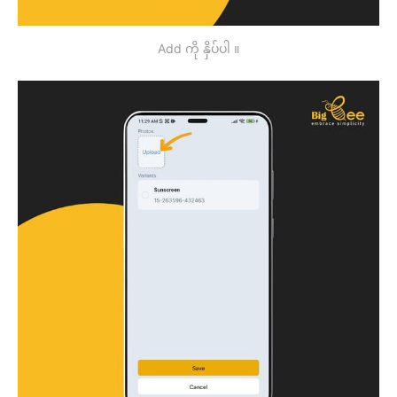
Add ကို နှိပ်ပါ ။