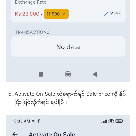
Activate On Sale ထဲရောက်ရင် Sale price ကို နှိပ်
ပြီး ပြင်လိုက်ရင် ရပါပြီ ။