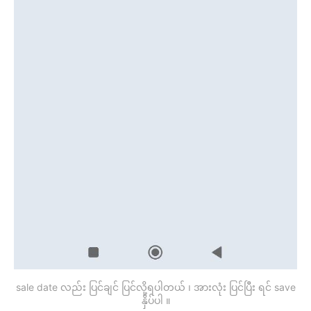
sale date လည်း ပြင်ချင် ပြင်လို့ရပါတယ် ၊ အားလုံး ပြင်ပြီး ရင် save
နှိပ်ပါ ။