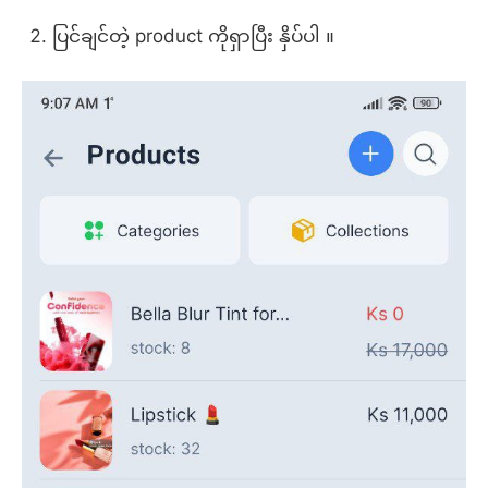
ပြင်ချင်တဲ့ product ကိုရှာပြီး နှိပ်ပါ ။