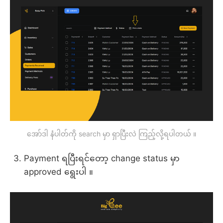
အော်ဒါ နံပါတ်ကို search မှာ ရှာပြီးလဲ ကြည့်လို့ရပါတယ် ။
Payment ရပြီးရင်တော့ change status မှာ
approved ရွေးပါ ။