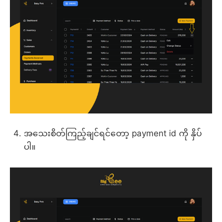
အသေးစိတ်ကြည့်ချင်ရင်တော့ payment id ကို နှိပ်
ပါ။