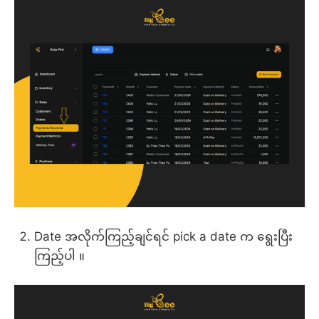
Date အလိုက်ကြည့်ချင်ရင် pick a date က ရွေးပြီး
ကြည့်ပါ ။