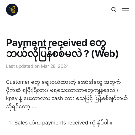
Payment received တွေ
ဘယ်လိုပြန်စစ်မလဲ ? (Web)
Last updated on
Mar 28, 2024
Customer တွေ စျေးဝယ်ထားတဲ့ အော်ဒါတွေ အတွက်
‌ပိုက်ဆံ ရပြီးပြီလား/ မရသေးတာဘာတွေကျန်နေလဲ /
kpay နဲ့ ပေးတာလား cash လား စသဖြင့် ပြန်စစ်ချင်တယ်
ဆိုရင်တော့ ....
Sales ထဲက payments received ကို နှိပ်ပါ ။